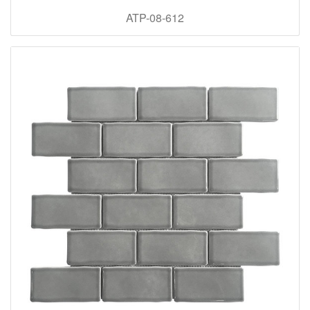
ATP-08-612