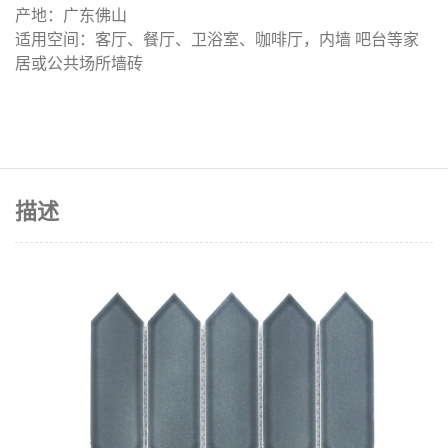
产地：广东佛山
适用空间：客厅、餐厅、卫浴室、咖啡厅，内墙 吧台等家
居或公共场所墙砖
描述