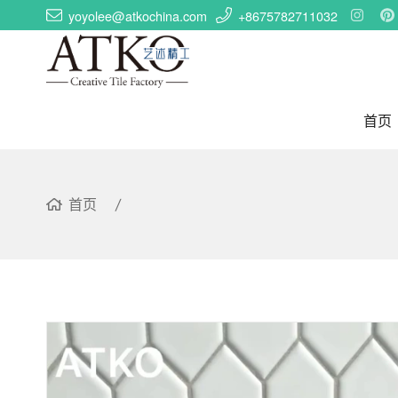
yoyolee@atkochina.com
+8675782711032
首页
首页