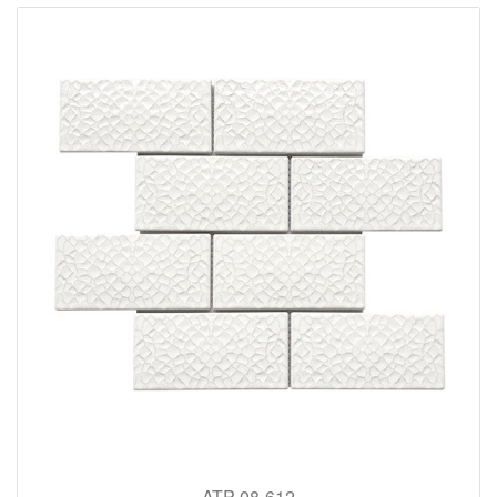
ATP-08-612