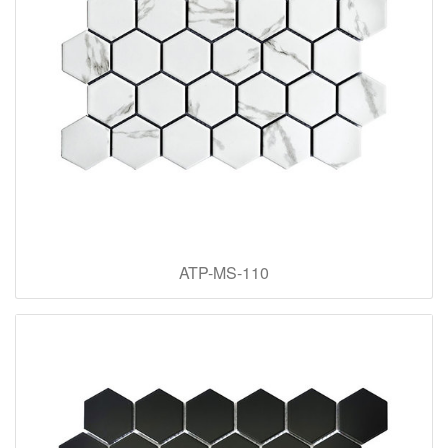
ATP-MS-110