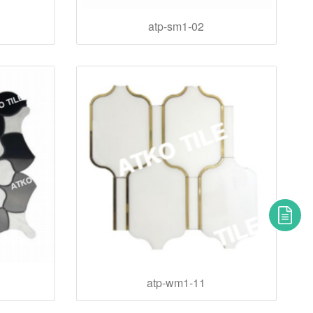
atp-sm1-02
atp-wm1-11