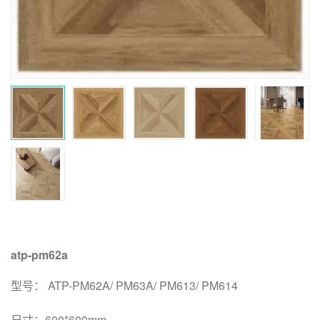
atp-pm62a
型号： ATP-PM62A/ PM63A/ PM613/ PM614
尺寸：600*600mm