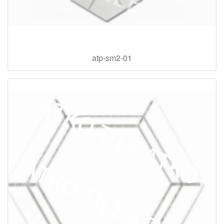
atp-sm2-01