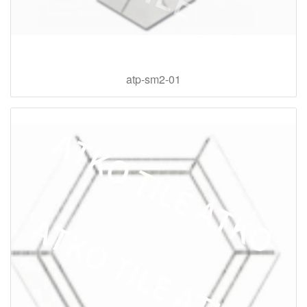
atp-sm2-01