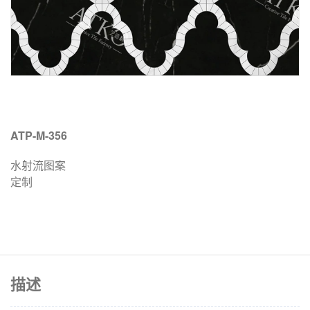
ATP-M-356
水射流图案
定制
描述