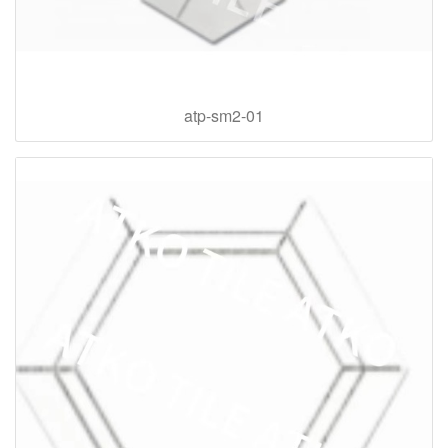
atp-sm2-01