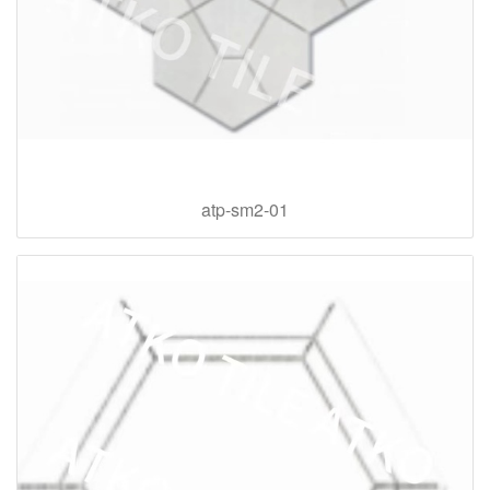
atp-sm2-01