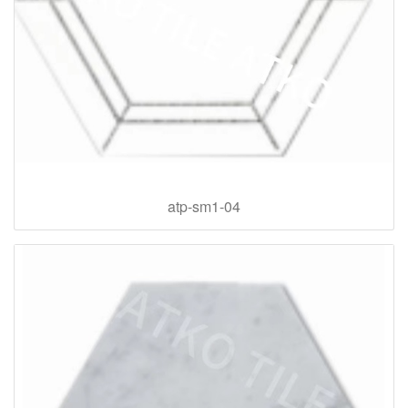
atp-sm1-04