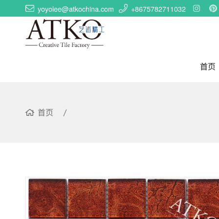
yoyolee@atkochina.com
+8675782711032
首页
首页