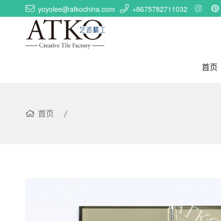
yoyolee@atkochina.com
+8675782711032
首页
首页