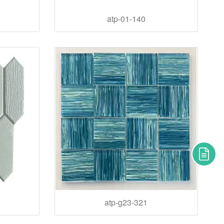
atp-01-140
atp-g23-321