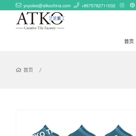
yoyolee@atkochina.com
+8675782711032
首页
首页