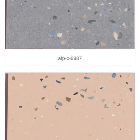
atp-c-6987