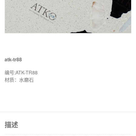
atk-tr88
编号:ATK-TR88
材质：水磨石
描述