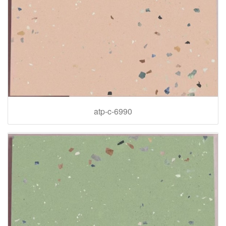
atp-c-6990