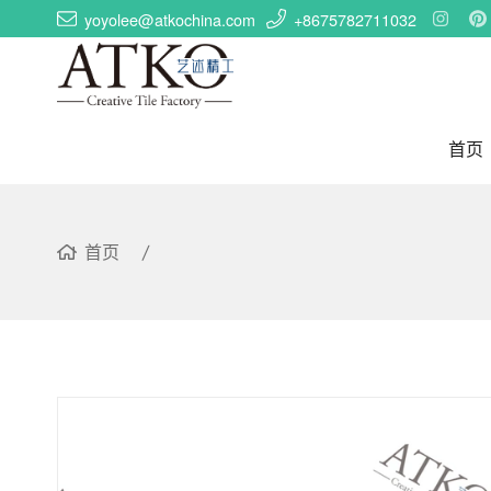
yoyolee@atkochina.com
+8675782711032
首页
首页